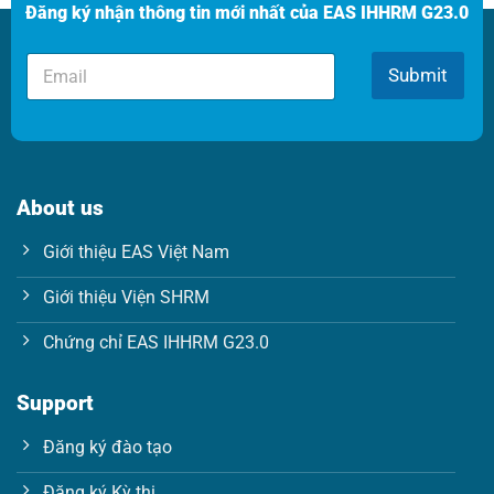
Đăng ký nhận thông tin mới nhất của EAS IHHRM G23.0
E
E
m
Submit
m
a
a
i
i
l
l
E
*
m
a
About us
i
l
Giới thiệu EAS Việt Nam
*
Giới thiệu Viện SHRM
Chứng chỉ EAS IHHRM G23.0
Support
Đăng ký đào tạo
Đăng ký Kỳ thi