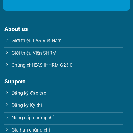
a
i
i
l
l
E
*
m
a
About us
i
l
Giới thiệu EAS Việt Nam
E
m
Giới thiệu Viện SHRM
a
i
l
Chứng chỉ EAS IHHRM G23.0
Support
Đăng ký đào tạo
Đăng ký Kỳ thi
Nâng cấp chứng chỉ
Gia hạn chứng chỉ