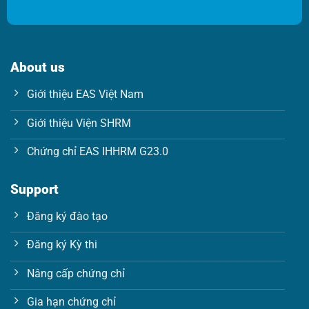
a
i
i
l
l
E
*
m
a
About us
i
l
Giới thiệu EAS Việt Nam
*
Giới thiệu Viện SHRM
Chứng chỉ EAS IHHRM G23.0
Support
Đăng ký đào tạo
Đăng ký Kỳ thi
Nâng cấp chứng chỉ
Gia hạn chứng chỉ