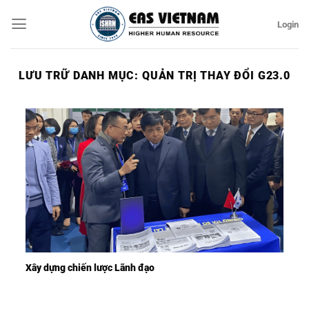
Bỏ
Login
qua
nội
dung
LƯU TRỮ DANH MỤC:
QUẢN TRỊ THAY ĐỔI G23.0
Xây dựng chiến lược Lãnh đạo