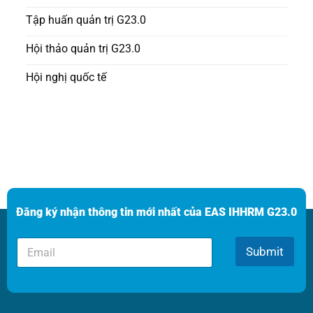
Tập huấn quản trị G23.0
Hội thảo quản trị G23.0
Hội nghị quốc tế
Đăng ký nhận thông tin mới nhất của EAS IHHRM G23.0
*
E
*
Submit
m
*
a
i
l
*