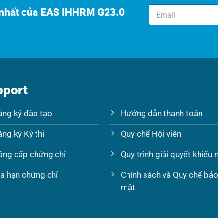
E
 nhất của EAS IHHRM G23.0
m
a
i
l
*
pport
ăng ký đào tạo
Hướng dẫn thanh toán
ăng ký Kỳ thi
Quy chế Hội viên
âng cấp chứng chỉ
Quy trình giải quyết khiếu n
ia hạn chứng chỉ
Chính sách và Quy chế bả
mật