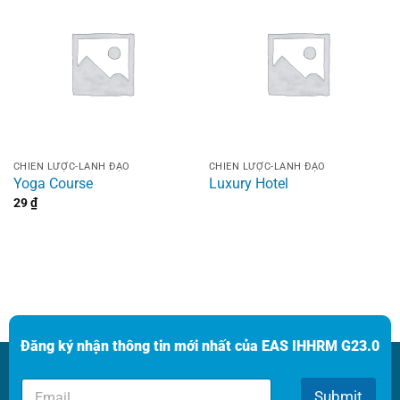
CHIẾN LƯỢC-LÃNH ĐẠO
CHIẾN LƯỢC-LÃNH ĐẠO
Yoga Course
Luxury Hotel
29
₫
Đăng ký nhận thông tin mới nhất của EAS IHHRM G23.0
E
E
m
Submit