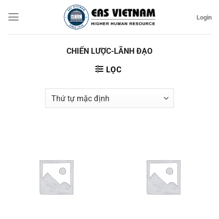
Bỏ
Login
qua
nội
dung
CHIẾN LƯỢC-LÃNH ĐẠO
LỌC