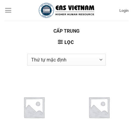
Bỏ
Login
qua
nội
dung
CẤP TRUNG
LỌC