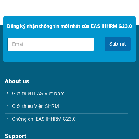
Đăng ký nhận thông tin mới nhất của EAS IHHRM G23.0
E
E
m
Submit
m
a
a
i
i
l
l
*
*
*
About us
Giới thiệu EAS Việt Nam
Giới thiệu Viện SHRM
Chứng chỉ EAS IHHRM G23.0
Support