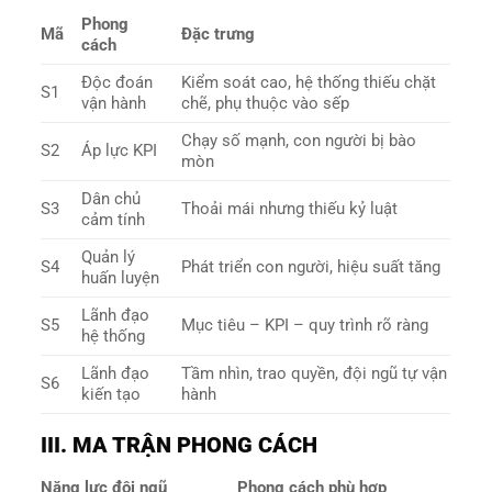
Phong
Mã
Đặc trưng
cách
Độc đoán
Kiểm soát cao, hệ thống thiếu chặt
S1
vận hành
chẽ, phụ thuộc vào sếp
Chạy số mạnh, con người bị bào
S2
Áp lực KPI
mòn
Dân chủ
S3
Thoải mái nhưng thiếu kỷ luật
cảm tính
Quản lý
S4
Phát triển con người, hiệu suất tăng
huấn luyện
Lãnh đạo
S5
Mục tiêu – KPI – quy trình rõ ràng
hệ thống
Lãnh đạo
Tầm nhìn, trao quyền, đội ngũ tự vận
S6
kiến tạo
hành
III. MA TRẬN PHONG CÁCH
Năng lực đội ngũ
Phong cách phù hợp